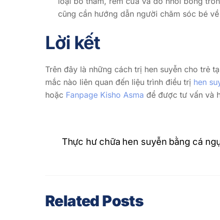
loại bỏ thảm, rèm cửa và đồ nhồi bông tron
cũng cần hướng dẫn người chăm sóc bé về b
Lời kết
Trên đây là những cách trị hen suyễn cho trẻ 
mắc nào liên quan đến liệu trình điều trị
hen su
hoặc
Fanpage Kisho Asma
để được tư vấn và h
Thực hư chữa hen suyễn bằng cá ng
Related Posts