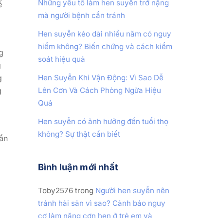
Những yếu tố làm hen suyễn trở nặng
ế
mà người bệnh cần tránh
Hen suyễn kéo dài nhiều năm có nguy
hiểm không? Biến chứng và cách kiểm
g
soát hiệu quả
g
g
Hen Suyễn Khi Vận Động: Vì Sao Dễ
g
Lên Cơn Và Cách Phòng Ngừa Hiệu
Quả
Hen suyễn có ảnh hưởng đến tuổi thọ
không? Sự thật cần biết
ần
Bình luận mới nhất
Toby2576
trong
Người hen suyễn nên
tránh hải sản vì sao? Cảnh báo nguy
cơ làm nặng cơn hen ở trẻ em và