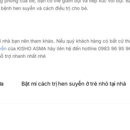
g phòng của bé, bạn có thể giảm bụi và tiếp xúc với bụi. B
ệnh hen suyễn và cách điều trị cho bé.
tại nhà bạn nên tham khảo. Nếu quý khách hàng có bất cứ th
yễn
của KISHO ASMA hãy liên hệ đến hotline 0983 96 95 9
ỗ trợ nhanh nhất nhé
ựa
Bật mí cách trị hen suyễn ở trẻ nhỏ tại nhà