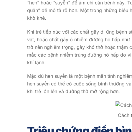
“hen” hoặc “suyễn” để ám chỉ căn bệnh này. T
quản” để mô tả rõ hơn. Một trong những biểu hi
khò khè.
Khi trẻ tiếp xúc với các chất gây dị ứng bệnh 
vật, hoặc chất gây ô nhiễm đường hô hấp như k
trở nên nghiêm trọng, gây khó thở hoặc thậm c
mắc các bệnh nhiễm trùng đường hô hấp do vir
khí lạnh.
Mặc dù hen suyễn là một bệnh mãn tính nghiêm 
hen suyễn có thể có cuộc sống bình thường v
khi trẻ lớn lên và đường thở mở rộng hơn.
Cách t
Triệu chứng điển hìn