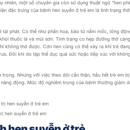
uy nhiên, một số chuyên gia còn sử dụng thuật ngữ “hen ph
ện đặc trưng của bệnh hen suyễn ở trẻ em là tình trạng thở
sẽ tái phát. Có thể như phấn hoa, bào tử nấm mốc, lông độn
hói thuốc lá và mùi sơn. Tình trạng co hẹp đường thở càn
hí không thở được. Cơn hen cũng có thể xảy ra khi trẻ đan
us. Đôi khi do tập thể dục quá sức hoặc tiếp xúc với khôn
trọng. Nhưng với việc theo dõi cẩn thận, hầu hết trẻ em bị
à năng động. Mức độ nghiêm trọng của bệnh thường giảm d
rị hen suyễn ở trẻ em
h hen suyễn ở trẻ