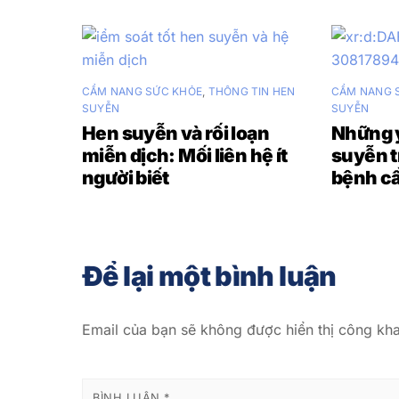
CẨM NANG SỨC KHỎE
,
THÔNG TIN HEN
CẨM NANG 
SUYỄN
SUYỄN
Hen suyễn và rối loạn
Những y
miễn dịch: Mối liên hệ ít
suyễn t
người biết
bệnh cầ
Để lại một bình luận
Email của bạn sẽ không được hiển thị công kha
BÌNH LUẬN
*