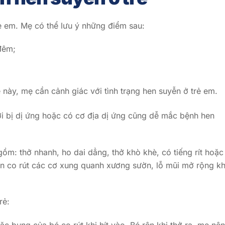
ẻ em. Mẹ có thể lưu ý những điểm sau:
đêm;
này, mẹ cần cảnh giác với tình trạng hen suyễn ở trẻ em.
ười bị dị ứng hoặc có cơ địa dị ứng cũng dễ mắc bệnh hen
ồm: thở nhanh, ho dai dẳng, thở khò khè, có tiếng rít hoặc
còn co rút các cơ xung quanh xương sườn, lỗ mũi mở rộng kh
rẻ: