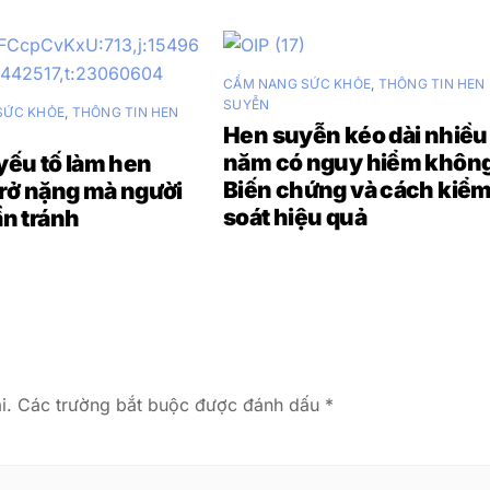
CẨM NANG SỨC KHỎE
,
THÔNG TIN HEN
SUYỄN
SỨC KHỎE
,
THÔNG TIN HEN
Hen suyễn kéo dài nhiều
năm có nguy hiểm khôn
ếu tố làm hen
Biến chứng và cách kiể
rở nặng mà người
soát hiệu quả
n tránh
i.
Các trường bắt buộc được đánh dấu
*