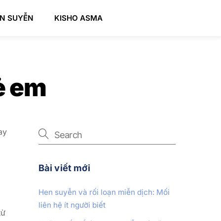
EN SUYỄN
KISHO ASMA
ẻ em
ay
Bài viết mới
Hen suyễn và rối loạn miễn dịch: Mối
liên hệ ít người biết
từ