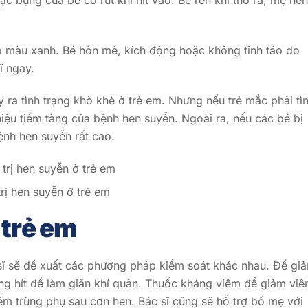
ặc bụng của bé co rút khi hít vào. Bé rên khi thở ra, mẹ nên
 màu xanh. Bé hôn mê, kích động hoặc không tỉnh táo do
ĩ ngay.
ra tình trạng khò khè ở trẻ em. Nhưng nếu trẻ mắc phải tì
iệu tiềm tàng của bệnh hen suyễn. Ngoài ra, nếu các bé bị
nh hen suyễn rất cao.
rị hen suyễn ở trẻ em
 trẻ em
sĩ sẽ đề xuất các phương pháp kiểm soát khác nhau. Để gi
ạng hít để làm giãn khí quản. Thuốc kháng viêm để giảm vi
m trùng phụ sau cơn hen. Bác sĩ cũng sẽ hỗ trợ bố mẹ với