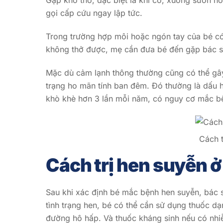
Gặp khó thở, đặc biệt là khi cổ, xương sườn ho
gọi cấp cứu ngay lập tức.
Trong trường hợp môi hoặc ngón tay của bé có
không thở được, mẹ cần đưa bé đến gặp bác s
Mặc dù cảm lạnh thông thường cũng có thể gây 
trạng ho mãn tính ban đêm. Đó thường là dấu h
khò khè hơn 3 lần mỗi năm, có nguy cơ mắc bệ
Cách t
Cách trị hen suyễn ở
Sau khi xác định bé mắc bệnh hen suyễn, bác 
tình trạng hen, bé có thể cần sử dụng thuốc d
đường hô hấp. Và thuốc kháng sinh nếu có nhiễ