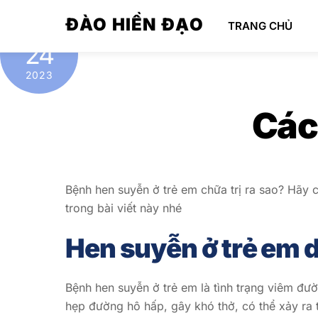
Skip
ĐÀO HIỀN ĐẠO
TRANG CHỦ
to
THÁNG 5
content
24
2023
Các
Bệnh hen suyễn ở trẻ em chữa trị ra sao? Hãy 
trong bài viết này nhé
Hen suyễn ở trẻ em d
Bệnh hen suyễn ở trẻ em là tình trạng viêm đ
hẹp đường hô hấp, gây khó thở, có thể xảy ra t