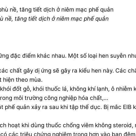
hù nề, tăng tiết dịch ở niêm mạc phế quản
hững đặc điểm khác nhau. Một số loại hen suyễn nh
 các chất gây dị ứng sẽ gây ra kiểu hen này. Các ch
t hiện theo mùa.
khói đốt gỗ, khói thuốc lá, không khí lạnh, ô nhiễm 
trong môi trường công nghiệp hóa chất,…
ắt phế quản xảy ra sau khi tập thể dục. Bị mắc EIB
ch hoạt khi dùng thuốc chống viêm không steroid, 
 có các triệu chứng nghiêm trọng hơn vào ban đêm