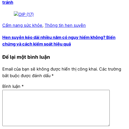
tránh
Cẩm nang sức khỏe
,
Thông tin hen suyễn
Hen suyễn kéo dài nhiều năm có nguy hiểm không? Biến
chứng và cách kiểm soát hiệu quả
Để lại một bình luận
Email của bạn sẽ không được hiển thị công khai.
Các trường
bắt buộc được đánh dấu
*
Bình luận
*