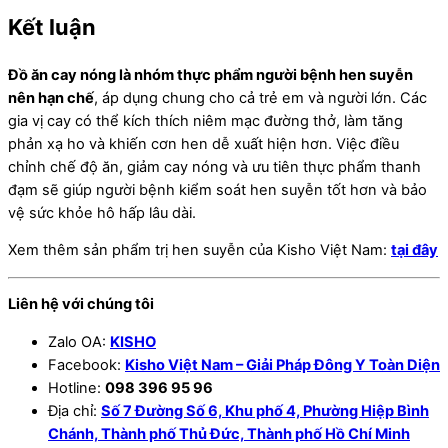
Kết luận
Đồ ăn cay nóng là nhóm thực phẩm người bệnh hen suyễn
nên hạn chế
, áp dụng chung cho cả trẻ em và người lớn. Các
gia vị cay có thể kích thích niêm mạc đường thở, làm tăng
phản xạ ho và khiến cơn hen dễ xuất hiện hơn. Việc điều
chỉnh chế độ ăn, giảm cay nóng và ưu tiên thực phẩm thanh
đạm sẽ giúp người bệnh kiểm soát hen suyễn tốt hơn và bảo
vệ sức khỏe hô hấp lâu dài.
Xem thêm sản phẩm trị hen suyễn của Kisho Việt Nam:
tại đây
Liên hệ với chúng tôi
Zalo OA:
KISHO
Facebook:
Kisho Việt Nam – Giải Pháp Đông Y Toàn Diện
Hotline:
098 396 95 96
Địa chỉ:
Số 7 Đường Số 6, Khu phố 4, Phường Hiệp Bình
Chánh, Thành phố Thủ Đức, Thành phố Hồ Chí Minh