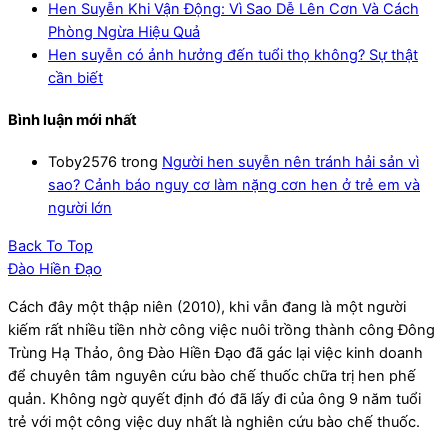
Hen Suyễn Khi Vận Động: Vì Sao Dễ Lên Cơn Và Cách
Phòng Ngừa Hiệu Quả
Hen suyễn có ảnh hưởng đến tuổi thọ không? Sự thật
cần biết
Bình luận mới nhất
Toby2576
trong
Người hen suyễn nên tránh hải sản vì
sao? Cảnh báo nguy cơ làm nặng cơn hen ở trẻ em và
người lớn
Back To Top
Đào Hiền Đạo
Cách đây một thập niên (2010), khi vẫn đang là một người
kiếm rất nhiều tiền nhờ công việc nuôi trồng thành công Đông
Trùng Hạ Thảo, ông Đào Hiền Đạo đã gác lại việc kinh doanh
để chuyên tâm nguyên cứu bào chế thuốc chữa trị hen phế
quản. Không ngờ quyết định đó đã lấy đi của ông 9 năm tuổi
trẻ với một công việc duy nhất là nghiên cứu bào chế thuốc.