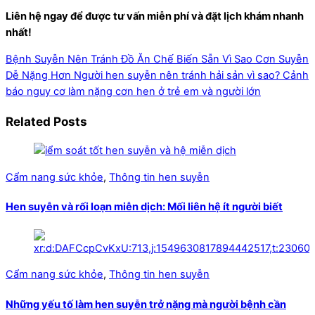
Liên hệ ngay để được tư vấn miễn phí và đặt lịch khám nhanh
nhất!
Bệnh Suyễn Nên Tránh Đồ Ăn Chế Biến Sẵn Vì Sao Cơn Suyễn
Dễ Nặng Hơn
Người hen suyễn nên tránh hải sản vì sao? Cảnh
báo nguy cơ làm nặng cơn hen ở trẻ em và người lớn
Related Posts
Cẩm nang sức khỏe
,
Thông tin hen suyễn
Hen suyễn và rối loạn miễn dịch: Mối liên hệ ít người biết
Cẩm nang sức khỏe
,
Thông tin hen suyễn
Những yếu tố làm hen suyễn trở nặng mà người bệnh cần