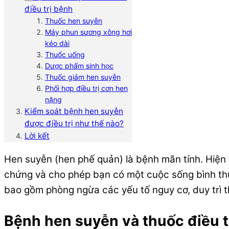
điều trị bệnh
Thuốc hen suyễn
Máy phun sương xông hơi
kéo dài
Thuốc uống
Dược phẩm sinh học
Thuốc giảm hen suyễn
Phối hợp điều trị cơn hen
nặng
Kiểm soát bệnh hen suyễn
được điều trị như thế nào?
Lời kết
Hen suyễn (hen phế quản) là bệnh mãn tính. Hiện t
chứng và cho phép bạn có một cuộc sống bình thư
bao gồm phòng ngừa các yếu tố nguy cơ, duy trì t
Bệnh hen suyễn và thuốc điều t