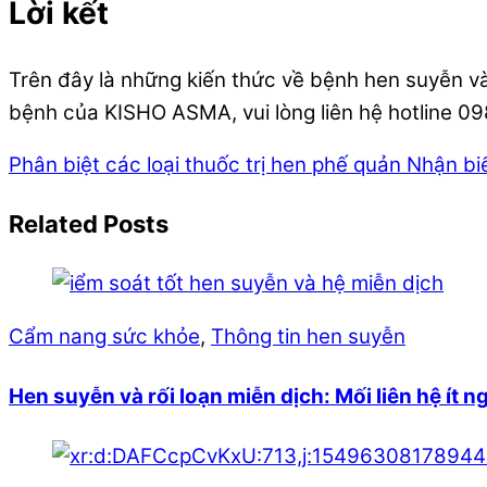
Lời kết
Trên đây là những kiến thức về bệnh hen suyễn và
bệnh của KISHO ASMA, vui lòng liên hệ hotline 0
Phân biệt các loại thuốc trị hen phế quản
Nhận biế
Related Posts
Cẩm nang sức khỏe
,
Thông tin hen suyễn
Hen suyễn và rối loạn miễn dịch: Mối liên hệ ít n