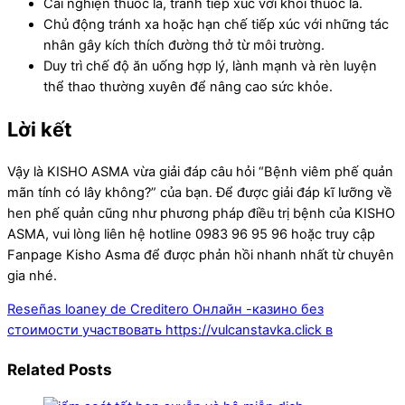
Cai nghiện thuốc lá, tránh tiếp xúc với khói thuốc lá.
Chủ động tránh xa hoặc hạn chế tiếp xúc với những tác
nhân gây kích thích đường thở từ môi trường.
Duy trì chế độ ăn uống hợp lý, lành mạnh và rèn luyện
thể thao thường xuyên để nâng cao sức khỏe.
Lời kết
Vậy là KISHO ASMA vừa giải đáp câu hỏi “Bệnh viêm phế quản
mãn tính có lây không?” của bạn. Để được giải đáp kĩ lưỡng về
hen phế quản cũng như phương pháp điều trị bệnh của KISHO
ASMA, vui lòng liên hệ hotline 0983 96 95 96 hoặc truy cập
Fanpage Kisho Asma để được phản hồi nhanh nhất từ chuyên
gia nhé.
Reseñas loaney de Creditero
Онлайн -казино без
стоимости участвовать https://vulcanstavka.click в
Related Posts