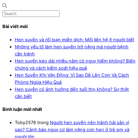
Bài viết mới
Hen suyễn và rối loạn miễn dịch: Mối liên hệ ít người biết
Những yếu tố làm hen suyễn trở nặng mà người bệnh
cần tránh
Hen suyễn kéo dài nhiều năm có nguy hiểm không? Biến
chứng và cách kiểm soát hiệu quả
Hen Suyễn Khi Vận Động: Vì Sao Dễ Lên Cơn Và Cách
Phòng Ngừa Hiệu Quả
Hen suyễn có ảnh hưởng đến tuổi thọ không? Sự thật
cần biết
Bình luận mới nhất
Toby2576
trong
Người hen suyễn nên tránh hải sản vì
sao? Cảnh báo nguy cơ làm nặng cơn hen ở trẻ em và
người lớn