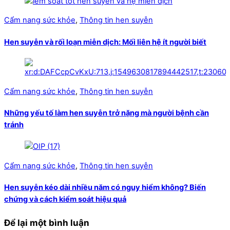
Cẩm nang sức khỏe
,
Thông tin hen suyễn
Hen suyễn và rối loạn miễn dịch: Mối liên hệ ít người biết
Cẩm nang sức khỏe
,
Thông tin hen suyễn
Những yếu tố làm hen suyễn trở nặng mà người bệnh cần
tránh
Cẩm nang sức khỏe
,
Thông tin hen suyễn
Hen suyễn kéo dài nhiều năm có nguy hiểm không? Biến
chứng và cách kiểm soát hiệu quả
Để lại một bình luận