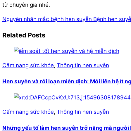
từ chuyên gia nhé.
Nguyên nhân mắc bệnh hen suyễn
Bệnh hen suyễ
Related Posts
Cẩm nang sức khỏe
,
Thông tin hen suyễn
Hen suyễn và rối loạn miễn dịch: Mối liên hệ ít n
Cẩm nang sức khỏe
,
Thông tin hen suyễn
Những yếu tố làm hen suyễn trở nặng mà người 