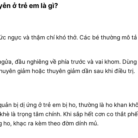
ễn ở trẻ em là gì?
 tức ngực và thậm chí khó thở. Các bé thường mô t
 ngửa, đầu nghiêng về phía trước và vai khom. Dùng 
thuyên giảm hoặc thuyên giảm dần sau khi điều trị.
uản bị dị ứng ở trẻ em bị ho, thường là ho khan k
hè là trọng tâm chính. Khi sắp hết cơn co thắt ph
hứng ho, khạc ra kèm theo đờm dính mủ.