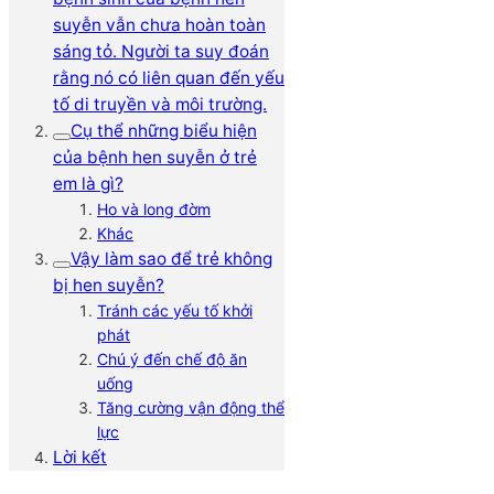
suyễn vẫn chưa hoàn toàn
sáng tỏ. Người ta suy đoán
rằng nó có liên quan đến yếu
tố di truyền và môi trường.
Cụ thể những biểu hiện
của bệnh hen suyễn ở trẻ
em là gì?
Ho và long đờm
Khác
Vậy làm sao để trẻ không
bị hen suyễn?
Tránh các yếu tố khởi
phát
Chú ý đến chế độ ăn
uống
Tăng cường vận động thể
lực
Lời kết