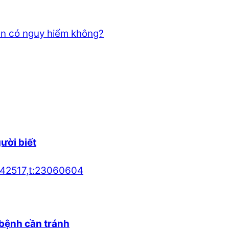
n có nguy hiểm không?
gười biết
bệnh cần tránh