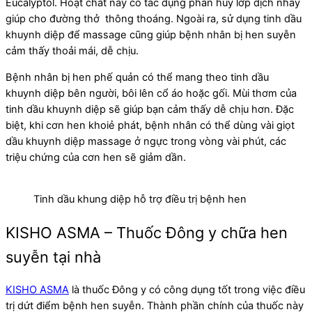
Eucalyptol. Hoạt chất này có tác dụng phân hủy lớp dịch nhầy
giúp cho đường thở thông thoáng. Ngoài ra, sử dụng tinh dầu
khuynh diệp để massage cũng giúp bệnh nhân bị hen suyễn
cảm thấy thoải mái, dễ chịu.
Bệnh nhân bị hen phế quản có thể mang theo tinh dầu
khuynh diệp bên người, bôi lên cổ áo hoặc gối. Mùi thơm của
tinh dầu khuynh diệp sẽ giúp bạn cảm thấy dễ chịu hơn. Đặc
biệt, khi cơn hen khoiẻ phát, bệnh nhân có thể dùng vài giọt
dầu khuynh diệp massage ở ngực trong vòng vài phút, các
triệu chứng của cơn hen sẽ giảm dần.
Tinh dầu khung diệp hỗ trợ điều trị bệnh hen
KISHO ASMA – Thuốc Đông y chữa hen
suyễn tại nhà
KISHO ASMA
là thuốc Đông y có công dụng tốt trong việc điều
trị dứt điểm bệnh hen suyễn. Thành phần chính của thuốc này