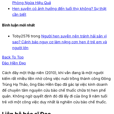
Phòng Ngừa Hiệu Quả
Hen suyễn có ảnh hưởng đến tuổi thọ không? Sự thật
cần biết
Bình luận mới nhất
Toby2576
trong
Người hen suyễn nên tránh hải sản vì
sao? Cảnh báo nguy cơ làm nặng cơn hen ở trẻ em và
người lớn
Back To Top
Đào Hiền Đạo
Cách đây một thập niên (2010), khi vẫn đang là một người
kiếm rất nhiều tiền nhờ công việc nuôi trồng thành công Đông
Trùng Hạ Thảo, ông Đào Hiền Đạo đã gác lại việc kinh doanh
để chuyên tâm nguyên cứu bào chế thuốc chữa trị hen phế
quản. Không ngờ quyết định đó đã lấy đi của ông 9 năm tuổi
trẻ với một công việc duy nhất là nghiên cứu bào chế thuốc.