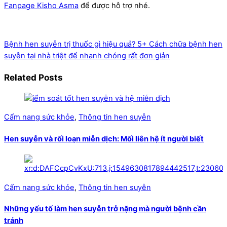
Fanpage Kisho Asma
để được hỗ trợ nhé.
Bệnh hen suyễn trị thuốc gì hiệu quả?
5+ Cách chữa bệnh hen
suyễn tại nhà triệt để nhanh chóng rất đơn giản
Related Posts
Cẩm nang sức khỏe
,
Thông tin hen suyễn
Hen suyễn và rối loạn miễn dịch: Mối liên hệ ít người biết
Cẩm nang sức khỏe
,
Thông tin hen suyễn
Những yếu tố làm hen suyễn trở nặng mà người bệnh cần
tránh