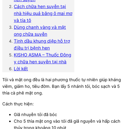
Cách chữa hen suyễn tại
nhà hiệu quả bằng ô mai mơ
và tía tô
Dùng chanh vàng và mật
ong chữa suyễn
Tinh dầu khung diệp hỗ trợ
điều trị bệnh hen
KISHO ASMA – Thuốc Đông
y chữa hen suyễn tại nhà
Lời kết
Tỏi và mật ong đều là hai phương thuốc tự nhiên giúp kháng
viêm, giảm ho, tiêu đờm. Bạn lấy 5 nhánh tỏi, bóc sạch và 5
thìa cà phê mật ong.
Cách thực hiện:
Giã nhuyễn tỏi đã bóc
Cho 5 thìa mật ong vào tỏi đã giã nguyễn và hấp cách
thủy trong khoảng 10 phút