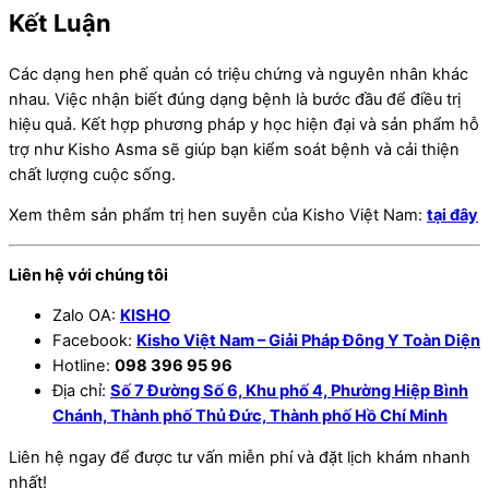
Kết Luận
Các dạng hen phế quản có triệu chứng và nguyên nhân khác
nhau. Việc nhận biết đúng dạng bệnh là bước đầu để điều trị
hiệu quả. Kết hợp phương pháp y học hiện đại và sản phẩm hỗ
trợ như Kisho Asma sẽ giúp bạn kiểm soát bệnh và cải thiện
chất lượng cuộc sống.
Xem thêm sản phẩm trị hen suyễn của Kisho Việt Nam:
tại đây
Liên hệ với chúng tôi
Zalo OA:
KISHO
Facebook:
Kisho Việt Nam – Giải Pháp Đông Y Toàn Diện
Hotline:
098 396 95 96
Địa chỉ:
Số 7 Đường Số 6, Khu phố 4, Phường Hiệp Bình
Chánh, Thành phố Thủ Đức, Thành phố Hồ Chí Minh
Liên hệ ngay để được tư vấn miễn phí và đặt lịch khám nhanh
nhất!