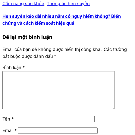
Cẩm nang sức khỏe
,
Thông tin hen suyễn
Hen suyễn kéo dài nhiều năm có nguy hiểm không? Biến
chứng và cách kiểm soát hiệu quả
Để lại một bình luận
Email của bạn sẽ không được hiển thị công khai.
Các trường
bắt buộc được đánh dấu
*
Bình luận
*
Tên
*
Email
*