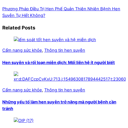
Phương Pháp Điều Trị Hen Phế Quản Thiên Nhiên
Bệnh Hen
Suyễn Tự Hết Không?
Related Posts
Cẩm nang sức khỏe
,
Thông tin hen suyễn
Hen suyễn và rối loạn miễn dịch: Mối liên hệ ít người biết
Cẩm nang sức khỏe
,
Thông tin hen suyễn
Những yếu tố làm hen suyễn trở nặng mà người bệnh cần
tránh