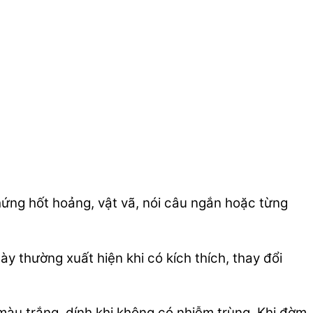
ệu chứng hốt hoảng, vật vã, nói câu ngắn hoặc từng
y thường xuất hiện khi có kích thích, thay đổi
àu trắng, dính khi không có nhiễm trùng. Khi đờm