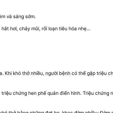
đêm và sáng sớm.
ắt hơi, chảy mũi, rối loạn tiêu hóa nhẹ…
thở ra. Khi khó thở nhiều, người bệnh có thể gặp tri
 triệu chứng hen phế quản điển hình. Triệu chứng nà
khó thở bằng những đợt ho, khạc đờm nhiều: Đờm m