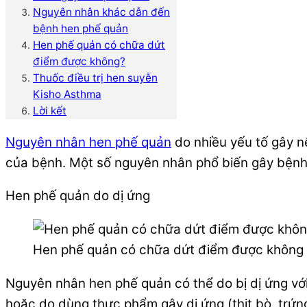
Nguyên nhân khác dẫn đến
bệnh hen phế quản
Hen phế quản có chữa dứt
điểm được không?
Thuốc điều trị hen suyễn
Kisho Asthma
Lời kết
Nguyên nhân hen phế quản
do nhiều yếu tố gây nê
của bệnh. Một số nguyên nhân phổ biến gây bệnh 
Hen phế quản do dị ứng
Hen phế quản có chữa dứt điểm được không
Nguyên nhân hen phế quản có thể do bị dị ứng với 
hoặc do dùng thực phẩm gây dị ứng (thịt bò, trứn