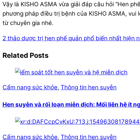
Vậy là KISHO ASMA vừa giải đáp câu hỏi “Hen phế
phương pháp điều trị bệnh của KISHO ASMA, vui l
từ chuyên gia nhé.
2 thảo dược trị hen phế quản phổ biến nhất hiện 
Related Posts
Cẩm nang sức khỏe
,
Thông tin hen suyễn
Hen suyễn và rối loạn miễn dịch: Mối liên hệ ít n
Cẩm nang sức khỏe
,
Thông tin hen suyễn