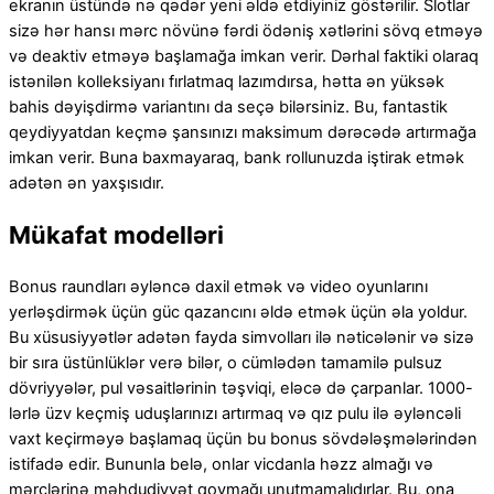
ekranın üstündə nə qədər yeni əldə etdiyiniz göstərilir. Slotlar
sizə hər hansı mərc növünə fərdi ödəniş xətlərini sövq etməyə
və deaktiv etməyə başlamağa imkan verir. Dərhal faktiki olaraq
istənilən kolleksiyanı fırlatmaq lazımdırsa, hətta ən yüksək
bahis dəyişdirmə variantını da seçə bilərsiniz. Bu, fantastik
qeydiyyatdan keçmə şansınızı maksimum dərəcədə artırmağa
imkan verir. Buna baxmayaraq, bank rollunuzda iştirak etmək
adətən ən yaxşısıdır.
Mükafat modelləri
Bonus raundları əyləncə daxil etmək və video oyunlarını
yerləşdirmək üçün güc qazancını əldə etmək üçün əla yoldur.
Bu xüsusiyyətlər adətən fayda simvolları ilə nəticələnir və sizə
bir sıra üstünlüklər verə bilər, o cümlədən tamamilə pulsuz
dövriyyələr, pul vəsaitlərinin təşviqi, eləcə də çarpanlar. 1000-
lərlə üzv keçmiş uduşlarınızı artırmaq və qız pulu ilə əyləncəli
vaxt keçirməyə başlamaq üçün bu bonus sövdələşmələrindən
istifadə edir. Bununla belə, onlar vicdanla həzz almağı və
mərclərinə məhdudiyyət qoymağı unutmamalıdırlar. Bu, ona