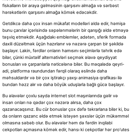
fiskalların bir araya gəlməsinin qarşısını almağa və sərbəst
hərəkətlərin qarşısını almağa kömək edəcəkdir.
Getdikcə daha çox insan mükafat modelləri əldə edir, həmişə
bunu çarxlar içərisində səpələnmələrin bir qarışığı əldə etməyə
təşviq etməkdir. Aşağıdakı emblemlər, adətən, sferik formada
daxili düzəltmək üçün hazırlanır və nəzərə çarpan bir şəkildə
başlayır. Lakin, fərdlər onların hamısını seçimlərlə təhrik edə
bilər, çünki müxtəlif alternativləri seçmək əlavə qeydiyyat
bonusları və çarpanlarla nəticələnə bilər. Bu məqalədə qeyri-
adi, platforma raundundan fərqli olaraq əslində daha
məhsuldardır və bir çox iştirakçı yaxşı animasiya qrafikası ilə
bundan həzz alır və daha böyük uduşlarla bağlı gücə başlayır.
Bu əlavələr çoxlu sayda internet slot maşınlarında gəlir və
insan onları nə qədər çox nəzərə alırsa, daha çox
qazanacaqsınız. Bu cür bonuslar çox dəfə təkrarlana bilər ki, bu
da onların qazanc əldə etmək istəyən şəxslər üçün mükəmməl
olmasına səbəb olur. Bu əlavələr həm də fərdin inqilabi
cekpotları açmasına kömək edir, hansı ki cekpotlar hər pro'utes