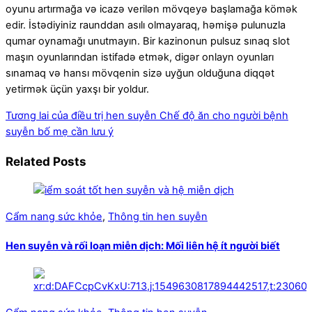
oyunu artırmağa və icazə verilən mövqeyə başlamağa kömək
edir. İstədiyiniz raunddan asılı olmayaraq, həmişə pulunuzla
qumar oynamağı unutmayın. Bir kazinonun pulsuz sınaq slot
maşın oyunlarından istifadə etmək, digər onlayn oyunları
sınamaq və hansı mövqenin sizə uyğun olduğuna diqqət
yetirmək üçün yaxşı bir yoldur.
Tương lai của điều trị hen suyễn
Chế độ ăn cho người bệnh
suyễn bố mẹ cần lưu ý
Related Posts
Cẩm nang sức khỏe
,
Thông tin hen suyễn
Hen suyễn và rối loạn miễn dịch: Mối liên hệ ít người biết