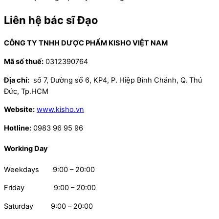
Liên hệ bác sĩ Đạo
CÔNG TY TNHH DƯỢC PHẨM KISHO VIỆT NAM
Mã số thuế:
0312390764
Địa chỉ:
số 7, Đường số 6, KP4, P. Hiệp Bình Chánh, Q. Thủ
Đức, Tp.HCM
Website:
www.kisho.vn
Hotline:
0983 96 95 96
Working Day
Weekdays 9:00 – 20:00
Friday 9:00 – 20:00
Saturday 9:00 – 20:00