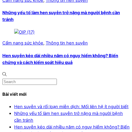
Cẩm nang sức khỏe
,
Thông tin hen suyễn
Những yếu tố làm hen suyễn trở nặng mà người bệnh cần
tránh
Cẩm nang sức khỏe
,
Thông tin hen suyễn
Hen suyễn kéo dài nhiều năm có nguy hiểm không? Biến
chứng và cách kiểm soát hiệu quả
Bài viết mới
Hen suyễn và rối loạn miễn dịch: Mối liên hệ ít người biết
Những yếu tố làm hen suyễn trở nặng mà người bệnh
cần tránh
Hen suyễn kéo dài nhiều năm có nguy hiểm không? Biến