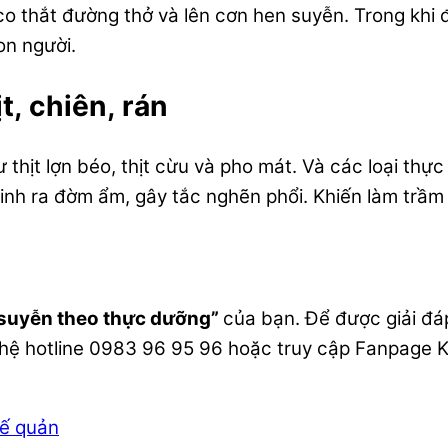
 co thắt đường thở và lên cơn hen suyễn. Trong kh
on người.
t, chiên, rán
 thịt lợn béo, thịt cừu và pho mát. Và các loại th
 sinh ra đờm ẩm, gây tắc nghẽn phổi. Khiến làm trầ
 suyễn theo thực dưỡng”
của bạn. Để được giải đá
n hệ hotline 0983 96 95 96 hoặc truy cập Fanpage
ế quản