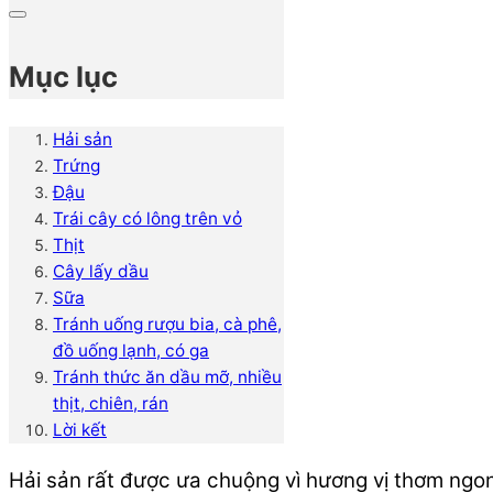
Mục lục
Hải sản
Trứng
Đậu
Trái cây có lông trên vỏ
Thịt
Cây lấy dầu
Sữa
Tránh uống rượu bia, cà phê,
đồ uống lạnh, có ga
Tránh thức ăn dầu mỡ, nhiều
thịt, chiên, rán
Lời kết
Hải sản rất được ưa chuộng vì hương vị thơm ngo