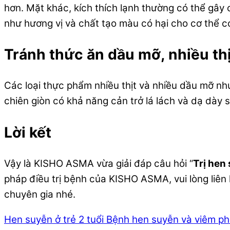
hơn. Mặt khác, kích thích lạnh thường có thể gây
như hương vị và chất tạo màu có hại cho cơ thể c
Tránh thức ăn dầu mỡ, nhiều thị
Các loại thực phẩm nhiều thịt và nhiều dầu mỡ như
chiên giòn có khả năng cản trở lá lách và dạ dày
Lời kết
Vậy là KISHO ASMA vừa giải đáp câu hỏi “
Trị hen
pháp điều trị bệnh của KISHO ASMA, vui lòng liê
chuyên gia nhé.
Hen suyễn ở trẻ 2 tuổi
Bệnh hen suyễn và viêm ph