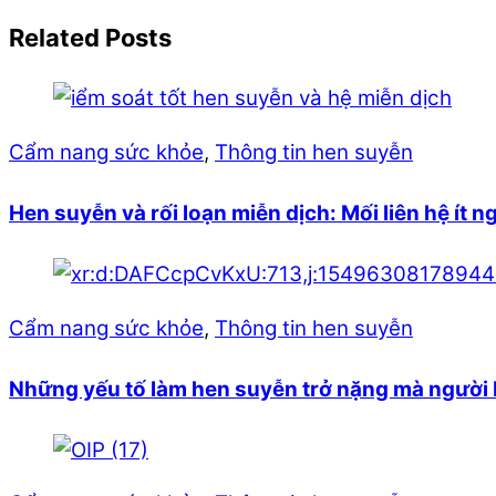
Related Posts
Cẩm nang sức khỏe
,
Thông tin hen suyễn
Hen suyễn và rối loạn miễn dịch: Mối liên hệ ít n
Cẩm nang sức khỏe
,
Thông tin hen suyễn
Những yếu tố làm hen suyễn trở nặng mà người 