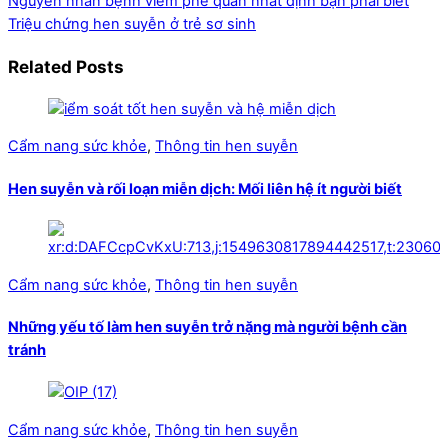
Nguyên nhân bệnh viêm phế quản nhất định bạn phải biết
Triệu chứng hen suyễn ở trẻ sơ sinh
Related Posts
Cẩm nang sức khỏe
,
Thông tin hen suyễn
Hen suyễn và rối loạn miễn dịch: Mối liên hệ ít người biết
Cẩm nang sức khỏe
,
Thông tin hen suyễn
Những yếu tố làm hen suyễn trở nặng mà người bệnh cần
tránh
Cẩm nang sức khỏe
,
Thông tin hen suyễn