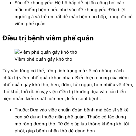
Sức đề kháng yếu: Hệ hô hấp dễ bị tấn công bởi các
mần mống bệnh nếu như sức đề kháng yếu. Đặc biệt
người già và trẻ em rất dễ mắc bệnh hô hấp, trong đó có
viêm phế quản
Điều trị bệnh viêm phế quản
Viêm phế quản gây khó thở
Tùy vào từng cơ thể, từng tình trạng mà sẽ có những cách
chữa trị viêm phế quản khác nhau. Biểu hiện chung của viêm
phế quản gây khó thở, hen, đờm, tức ngực, hen nhiều về đêm,
thở khó, thở rít. Vì vậy việc điều trị thường dựa vào các biểu
hiện nhằm kiểm soát cơn hen, kiểm soát bệnh.
Thuốc: Dựa vào việc chuẩn đoán bệnh mà bác sĩ sẽ kê
cơn sử dụng thuốc giãn phế quản. Thuốc có tác dụng
mở rộng đường thở. Từ đó giúp lưu thông không khí tới
phổi, giúp bệnh nhân thở dễ dàng hơn