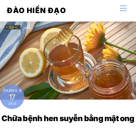
Skip
Men
ĐÀO HIỀN ĐẠO
to
content
THÁNG 8
17
2023
Chữa bệnh hen suyễn bằng mật ong